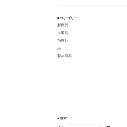
■カテゴリー
新商品
木道具
箔押し
糸
製本道具
■検索