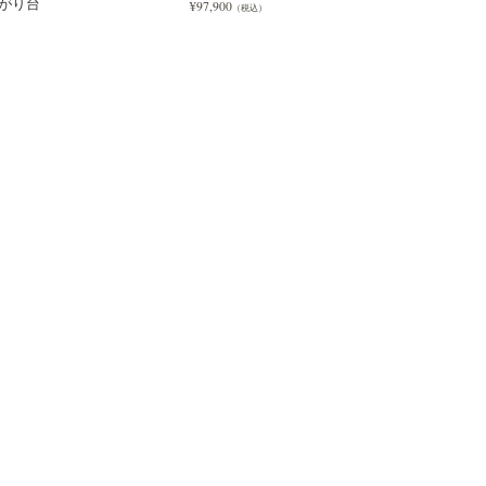
かがり台
¥97,900
（税込）