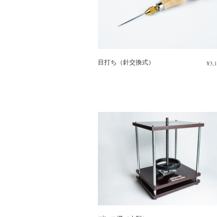
目打ち（針交換式）
¥3,