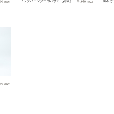
ブックバインダー用ハサミ（高級）
製本 
800
¥4,950
（税込）
（税込）
190
（税込）