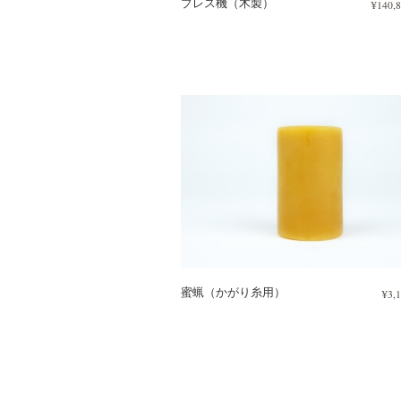
プレス機（木製）
¥140,
蜜蝋（かがり糸用）
¥3,