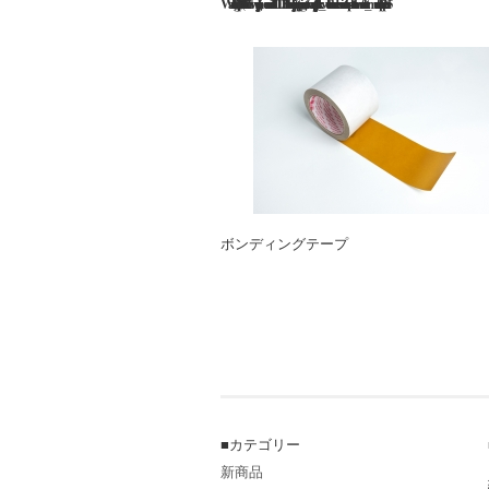
Warning
/export/sd217/www/jp/r/e/gmoserver/3/1/sd1010131/ota-bookarts.jp/shopping-center/wordpress-4.9.8-ja-jetpack_webfont-undernavicontrol/wp-content/themes/welcart_museo/functions.php
85
ボンディングテープ
■カテゴリー
新商品