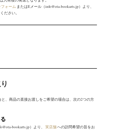
せフォーム
またはEメール（info@ota-bookarts.jp）より、
せください。
取り
合と、商品の直接お渡しをご希望の場合は、次の2つの方
とる
ota-bookarts.jp）より、
実店舗
への訪問希望の旨をお