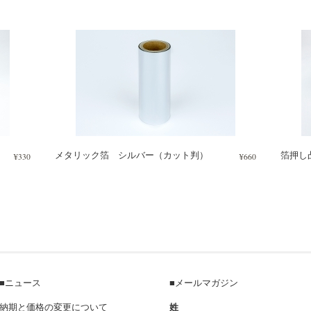
メタリック箔 シルバー（カット判）
箔押し
¥330
¥660
■ニュース
■メールマガジン
姓
納期と価格の変更について