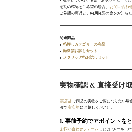
●
納期の確認をご希望の場合、
お問い合わ
ご希望の商品と、納期確認の旨をお知ら
関連商品
箔押しカテゴリーの商品
●
顔料箔お試しセット
●
メタリック箔お試しセット
●
実物確認 & 直接受け
実店舗
で商品の実物をご覧になりたい場
法で
実店舗
にお越しください。
1. 事前予約でアポイントを
お問い合わせフォーム
またはEメール（info@