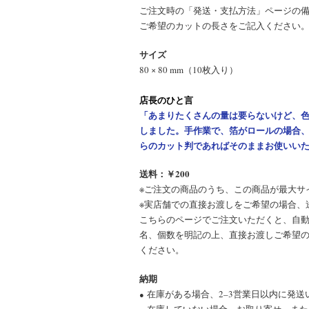
ご注文時の「発送・支払方法」ページの
ご希望のカットの長さをご記入ください
サイズ
80 × 80 mm（10枚入り）
店長のひと言
「あまりたくさんの量は要らないけど、
しました。手作業で、箔がロールの場合
らのカット判であればそのままお使いい
送料：￥200
※ご注文の商品のうち、この商品が最大サ
※実店舗での直接お渡しをご希望の場合、
こちらのページでご注文いただくと、自
名、個数を明記の上、直接お渡しご希望
ください。
納期
在庫がある場合、2–3営業日以内に発送
●
在庫していない場合、お取り寄せ、また