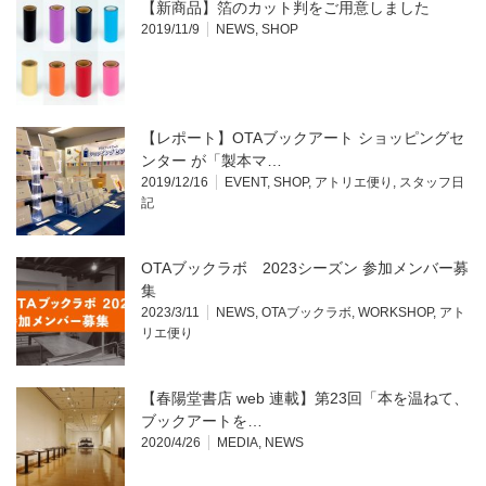
【新商品】箔のカット判をご用意しました
2019/11/9
NEWS
,
SHOP
【レポート】OTAブックアート ショッピングセ
ンター が「製本マ…
2019/12/16
EVENT
,
SHOP
,
アトリエ便り
,
スタッフ日
記
OTAブックラボ 2023シーズン 参加メンバー募
集
2023/3/11
NEWS
,
OTAブックラボ
,
WORKSHOP
,
アト
リエ便り
【春陽堂書店 web 連載】第23回「本を温ねて、
ブックアートを…
2020/4/26
MEDIA
,
NEWS