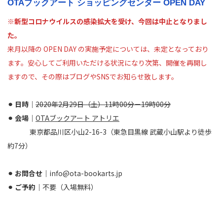
OTAブックアート ショッピングセンター OPEN DAY
※新型コロナウイルスの感染拡大を受け、今回は中止となりまし
た。
来月以降の OPEN DAY の実施予定については、未定となっており
ます。安心してご利用いただける状況になり次第、開催を再開し
ますので、その際はブログやSNSでお知らせ致します。
⚫︎ 日時｜
2020年2月29日（土）11時00分－19時00分
⚫︎ 会場｜
OTAブックアート アトリエ
東京都品川区小山2-16-3（東急目黒線 武蔵小山駅より徒歩
約7分）
⚫︎ お問合せ｜
info@ota-bookarts.jp
⚫︎ ご予約｜
不要（入場無料）