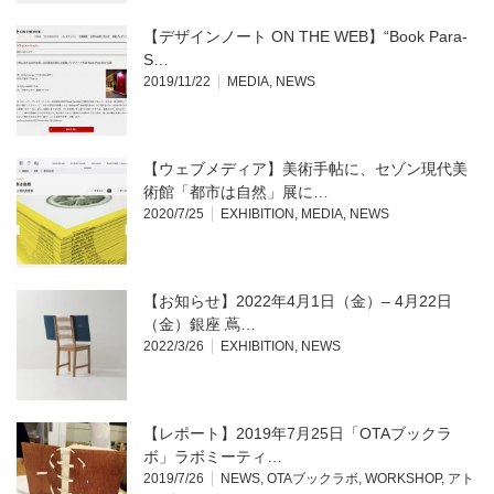
【デザインノート ON THE WEB】“Book Para-
S…
2019/11/22
MEDIA
,
NEWS
【ウェブメディア】美術手帖に、セゾン現代美
術館「都市は自然」展に…
2020/7/25
EXHIBITION
,
MEDIA
,
NEWS
【お知らせ】2022年4月1日（金）– 4月22日
（金）銀座 蔦…
2022/3/26
EXHIBITION
,
NEWS
【レポート】2019年7月25日「OTAブックラ
ボ」ラボミーティ…
2019/7/26
NEWS
,
OTAブックラボ
,
WORKSHOP
,
アト