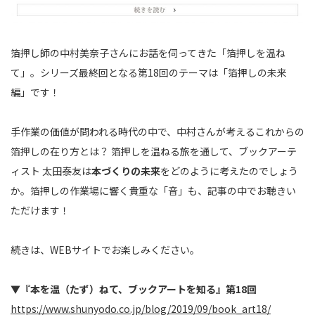
箔押し師の中村美奈子さんにお話を伺ってきた「箔押しを温ね
て」。シリーズ最終回となる第18回のテーマは「箔押しの未来
編」です！
手作業の価値が問われる時代の中で、中村さんが考えるこれからの
箔押しの在り方とは？ 箔押しを温ねる旅を通して、ブックアーテ
ィスト 太田泰友は
本づくりの未来
をどのように考えたのでしょう
か。箔押しの作業場に響く貴重な「音」も、記事の中でお聴きい
ただけます！
続きは、WEBサイトでお楽しみください。
▼
『本を温（たず）ねて、ブックアートを知る』第18回
https://www.shunyodo.co.jp/blog/2019/09/book_art18/