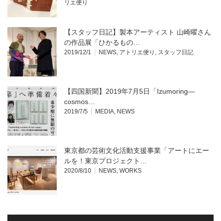
リエ便り
【スタッフ日記】製本アーティスト 山崎曜さん
の作品展「ひかるもの…
2019/12/1
NEWS
,
アトリエ便り
,
スタッフ日記
【四国新聞】2019年7月5日「Izumoring—
cosmos…
2019/7/5
MEDIA
,
NEWS
東京都の芸術文化活動支援事業「アートにエー
ルを！東京プロジェクト…
2020/8/10
NEWS
,
WORKS