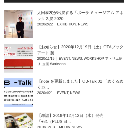
太田泰友が出展する「ポーラ ミュージアム アネ
ックス展 2020…
2020/2/22
EXHIBITION
,
NEWS
【お知らせ】2020年12月19日（土）OTAブック
アート 製…
2020/11/19
EVENT
,
NEWS
,
WORKSHOP
,
アトリエ便
り
,
企画 Workshop
【note を更新しました】OB-Talk 02 「めくるめ
くカ…
2020/4/21
EVENT
,
NEWS
【雑誌】2018年12月12日（水）発売
「+81（PLUS EI…
2018/12/13
MEDIA
,
NEWS