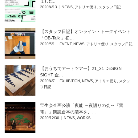
ました。
2020/4/13
NEWS
,
アトリエ便り
,
スタッフ日記
【スタッフ日記】オンライン・トークイベント
「OB-Talk 」初…
2020/5/1
EVENT
,
NEWS
,
アトリエ便り
,
スタッフ日記
【おうちでアートツアー】21_21 DESIGN
SIGHT 企…
2020/4/7
EXHIBITION
,
NEWS
,
アトリエ便り
,
スタッ
フ日記
宝生会企画公演「夜能 ～夜語りの会～『雷
電』」朗読台本の製本を、…
2020/12/30
NEWS
,
WORKS