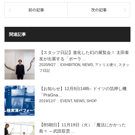
前の記事
次の記事
関連記事
【スタッフ日記】進化した幻の展覧会！ 太田泰
友が出展する「ポーラ…
2020/9/27
EXHIBITION
,
NEWS
,
アトリエ便り
,
スタッ
フ日記
【お知らせ】12月8日14時– ドイツの箔押し機
「PräGna​…
2019/12/7
EVENT
,
NEWS
,
SHOP
【BS朝日】11月19日（火）「魔法にかかった
島々 ～武田双雲 …