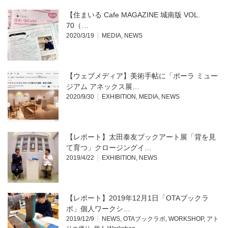
【住まいる Cafe MAGAZINE 城南版 VOL.
70（…
2020/3/19
MEDIA
,
NEWS
【ウェブメディア】美術手帖に「ポーラ ミュー
ジアム アネックス展…
2020/9/30
EXHIBITION
,
MEDIA
,
NEWS
【レポート】太田泰友ブックアート展「背を見
て育つ」クロージングイ…
2019/4/22
EXHIBITION
,
NEWS
【レポート】2019年12月1日「OTAブックラ
ボ」個人ワークシ…
2019/12/9
NEWS
,
OTAブックラボ
,
WORKSHOP
,
アト