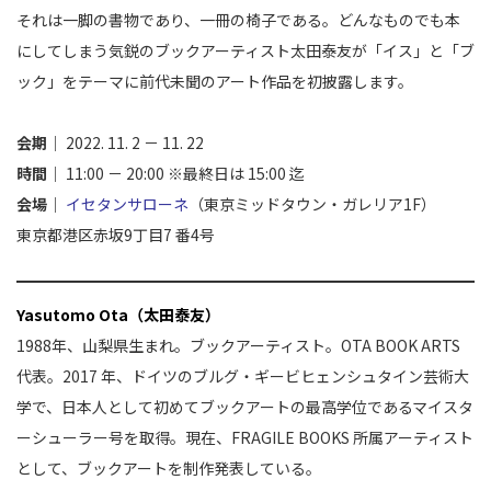
それは一脚の書物であり、一冊の椅子である。どんなものでも本
にしてしまう気鋭のブックアーティスト太田泰友が「イス」と「ブ
ック」をテーマに前代未聞のアート作品を初披露します。
会期
｜ 2022. 11. 2 － 11. 22
時間
｜ 11:00 － 20:00 ※最終日は 15:00 迄
会場
｜
イセタンサローネ
（東京ミッドタウン・ガレリア1F）
東京都港区赤坂9丁目7 番4号
Yasutomo Ota（太田泰友）
1988年、山梨県生まれ。ブックアーティスト。OTA BOOK ARTS
代表。2017 年、ドイツのブルグ・ギービヒェンシュタイン芸術大
学で、日本人として初めてブックアートの最高学位であるマイスタ
ーシューラー号を取得。現在、FRAGILE BOOKS 所属アーティスト
として、ブックアートを制作発表している。