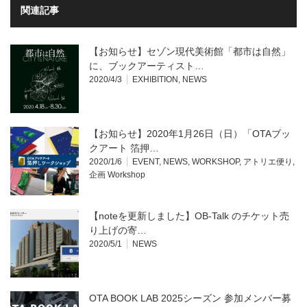
関連記事
【お知らせ】セゾン現代美術館「都市は自然」
に、ブックアーティスト…
2020/4/3
EXHIBITION
,
NEWS
【お知らせ】2020年1月26日（日）「OTAブッ
クアート 箔押…
2020/1/6
EVENT
,
NEWS
,
WORKSHOP
,
アトリエ便り
,
企画 Workshop
【noteを更新しました】OB-Talk のチケット売
り上げの寄…
2020/5/1
NEWS
OTA BOOK LAB 2025シーズン 参加メンバー募