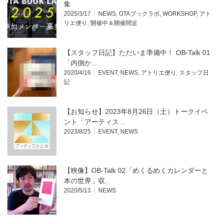
集
2025/3/17
NEWS
,
OTAブックラボ
,
WORKSHOP
,
アト
リエ便り
,
開催中＆開催間近
【スタッフ日記】ただいま準備中！ OB-Talk 01
「内側か…
2020/4/16
EVENT
,
NEWS
,
アトリエ便り
,
スタッフ日
記
【お知らせ】2023年8月26日（土）トークイベ
ント「アーティス…
2023/8/25
EVENT
,
NEWS
【映像】OB-Talk 02「めくるめくカレンダーと
本の世界」収…
2020/5/13
NEWS