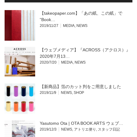
【takeopaper.com】「あの紙、この紙」で
“Book…
2019/11/27
MEDIA
,
NEWS
【ウェブメディア】『ACROSS（アクロス）』
2020年7月13…
2020/7/20
MEDIA
,
NEWS
【新商品】箔のカット判をご用意しました
2019/11/9
NEWS
,
SHOP
Yasutomo Ota | OTA BOOK ARTS ウェブ…
2019/12/3
NEWS
,
アトリエ便り
,
スタッフ日記