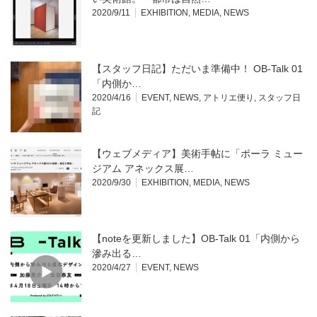
2020/9/11
EXHIBITION
,
MEDIA
,
NEWS
【スタッフ日記】ただいま準備中！ OB-Talk 01
「内側か…
2020/4/16
EVENT
,
NEWS
,
アトリエ便り
,
スタッフ日
記
【ウェブメディア】美術手帖に「ポーラ ミュー
ジアム アネックス展…
2020/9/30
EXHIBITION
,
MEDIA
,
NEWS
【noteを更新しました】OB-Talk 01「内側から
滲み出る…
2020/4/27
EVENT
,
NEWS