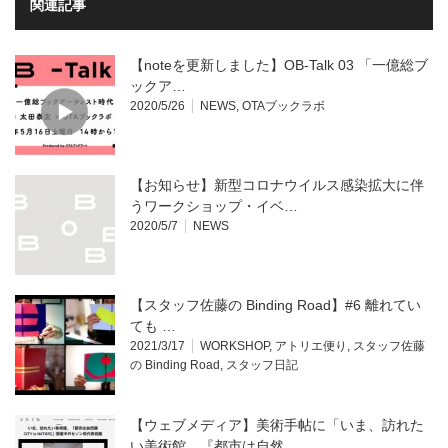
関連記事
【noteを更新しました】OB-Talk 03 「一億総ブ
ックア…
2020/5/26
NEWS
,
OTAブックラボ
【お知らせ】新型コロナウイルス感染拡大に伴
うワークショップ・イベ…
2020/5/7
NEWS
【スタッフ佐藤の Binding Road】#6 離れてい
ても …
2021/3/17
WORKSHOP
,
アトリエ便り
,
スタッフ佐藤
の Binding Road
,
スタッフ日記
【ウェブメディア】美術手帖に「いま、訪れた
い美術館。『都市は自然…