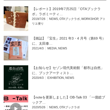
【レポート】2019年7月25日「OTAブックラ
ボ」ラボミーティ…
2019/7/26
NEWS
,
OTAブックラボ
,
WORKSHOP
,
アト
リエ便り
【雑誌】『宝生』2021 年3・4 月号（第69 号）
に、太田泰…
2021/4/3
MEDIA
,
NEWS
【お知らせ】セゾン現代美術館「都市は自然」
に、ブックアーティスト…
2020/4/3
EXHIBITION
,
NEWS
【noteを更新しました】OB-Talk 03 「一億総ブ
ックア…
2020/5/26
NEWS
,
OTAブックラボ