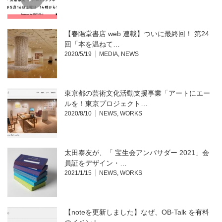
【春陽堂書店 web 連載】ついに最終回！ 第24
回「本を温ねて…
2020/5/19
MEDIA
,
NEWS
東京都の芸術文化活動支援事業「アートにエー
ルを！東京プロジェクト…
2020/8/10
NEWS
,
WORKS
太田泰友が、「 宝生会アンバサダー 2021」会
員証をデザイン・…
2021/1/15
NEWS
,
WORKS
【noteを更新しました】なぜ、OB-Talk を有料