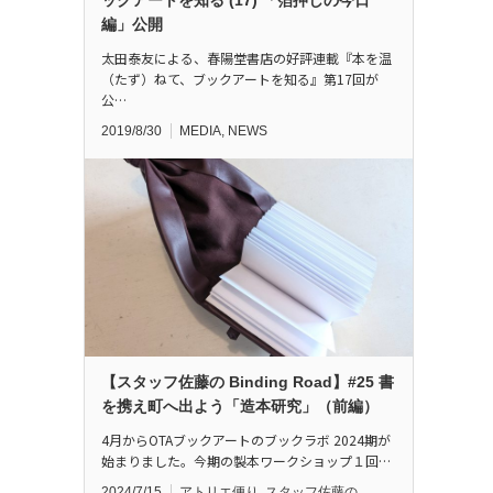
編」公開
太田泰友による、春陽堂書店の好評連載『本を温
（たず）ねて、ブックアートを知る』第17回が
公…
2019/8/30
MEDIA
,
NEWS
【スタッフ佐藤の Binding Road】#25 書
を携え町へ出よう「造本研究」（前編）
4月からOTAブックアートのブックラボ 2024期が
始まりました。今期の製本ワークショップ１回…
2024/7/15
アトリエ便り
,
スタッフ佐藤の