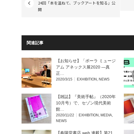
24回「本を温ねて、ブックアートを知る」公
開
関連記事
【お知らせ】「ポーラ ミュージ
アム アネックス展2020 —真
正…
2020/3/15
EXHIBITION
,
NEWS
【雑誌】『美術手帖』（2020年
10月号）で、セゾン現代美術
館…
2020/11/22
EXHIBITION
,
MEDIA
,
NEWS
【春陽堂書店 web 連載】第21