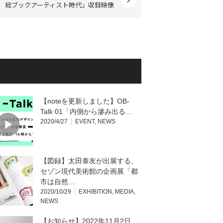
総ブックアーティスト時代」収録映像
【noteを更新しました】OB-
Talk 01「内側から滲み出る…
2020/4/27
EVENT
,
NEWS
【図録】太田泰友が出展する、
セゾン現代美術館の企画展「都
市は自然…
2020/10/29
EXHIBITION
,
MEDIA
,
NEWS
【お知らせ】2022年11月2日