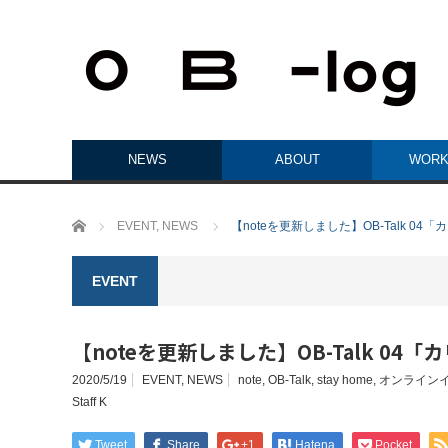
NEWS
ABOUT
WORK
ホーム
EVENT
,
NEWS
【noteを更新しました】OB-Talk 0
EVENT
【noteを更新しました】OB-Talk 0
2020/5/19
EVENT
,
NEWS
note
,
OB-Talk
,
stay home
,
オンライン
Staff K
Tweet
Share
+1
Hatena
Pocket