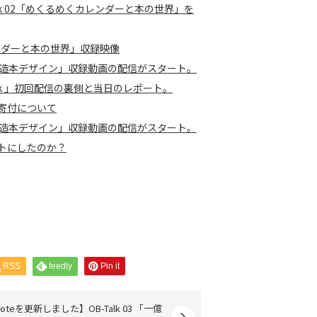
k 02「めくるめくカレンダーと本の世界」を
カレンダーと本の世界」収録映像
み出る造本デザイン」収録動画の配信がスタート。
lk 」初回配信の裏側と当日のレポート。
の寄付について
み出る造本デザイン」収録動画の配信がスタート。
ントにしたのか？
RSS
feedly
Pin it
oteを更新しました】OB-Talk 03 「一億