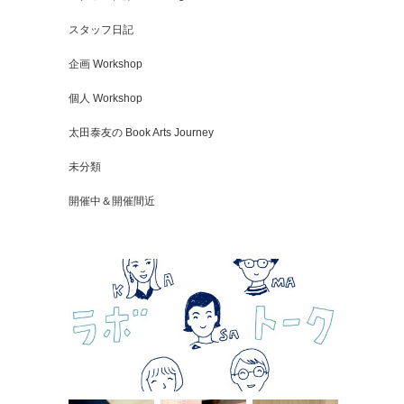
スタッフ日記
企画 Workshop
個人 Workshop
太田泰友の Book Arts Journey
未分類
開催中＆開催間近